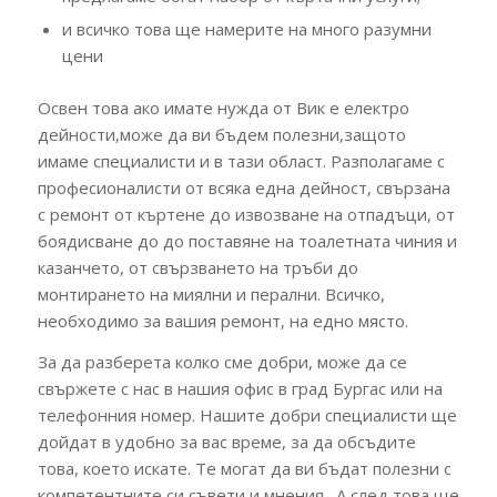
и всичко това ще намерите на много разумни
цени
Освен това ако имате нужда от Вик е електро
дейности,може да ви бъдем полезни,защото
имаме специалисти и в тази област. Разполагаме с
професионалисти от всяка една дейност, свързана
с ремонт от къртене до извозване на отпадъци, от
боядисване до до поставяне на тоалетната чиния и
казанчето, от свързването на тръби до
монтирането на миялни и перални. Всичко,
необходимо за вашия ремонт, на едно място.
За да разберета колко сме добри, може да се
свържете с нас в нашия офис в град Бургас или на
телефонния номер. Нашите добри специалисти ще
дойдат в удобно за вас време, за да обсъдите
това, което искате. Те могат да ви бъдат полезни с
компетентните си съвети и мнения. А след това ще