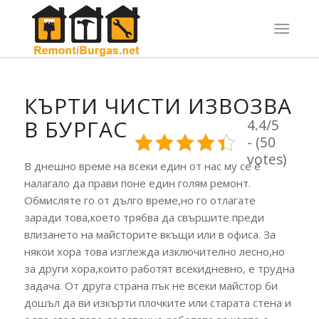
КЪРТИ ЧИСТИ ИЗВОЗВА
В БУРГАС
4.4/5
- (50
votes)
В днешно време на всеки един от нас му се е
налагало да прави поне един голям ремонт.
Обмисляте го от дълго време,но го отлагате
заради това,което трябва да свършите преди
влизането на майсторите вкъщи или в офиса. За
някои хора това изглежда изключително лесно,но
за други хора,които работят всекидневно, е трудна
задача. От друга страна пък не всеки майстор би
дошъл да ви изкърти плочките или старата стена и