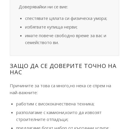
Доверявайки ни се вие:
спестявате цялата си физическа умора;
избягвате купища нерви;
имате повече свободно време за вас и
семейството ви.
ЗАЩО ДА СЕ ДОВЕРИТЕ ТОЧНО НА
НАС
Причините за това са много,но нека се спрем на
най-важните:
работим с висококачествена техника;
разполагаме с камиони,които да извозят
строителните отпадъци;
предлагаме богат набор от къртачни услуги;