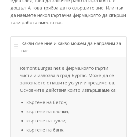
едва след това да започне работата,за която е
дошъл. А това трябва да го свършите вие. Или пък
да наемете някоя къртачна фирма,която да свърши
тази работа вместо вас.
Какви сме ние и какво можем да направим за
вас
RemontiBurgas.net е фирма,която кърти
чисти и извозва в град Бургас. Може да се
запознаете с нашите услуги и предимства.
Основните действия които извършваме са:
къртене на бетон;
къртене на плочки;
къртене на тухли;
къртене на баня.