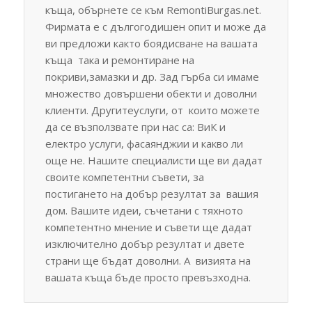
къща, обърнете се към RemontiBurgas.net.
Фирмата е с дългогодишен опит и може да
ви предложи както боядисване на вашата
къща така и ремонтиране на
покриви,замазки и др. Зад гърба си имаме
множество довършени обекти и доволни
клиенти. Другитеуслуги, от които можете
да се възползвате при нас са: ВиК и
електро услуги, фасаянджии и какво ли
още не. Нашите специалисти ще ви дадат
своите компетентни съвети, за
постигането на добър резултат за вашия
дом. Вашите идеи, съчетани с тяхното
компетентно мнение и съвети ще дадат
изключително добър резултат и двете
страни ще бъдат доволни. А визията на
вашата къща бъде просто превъзходна.