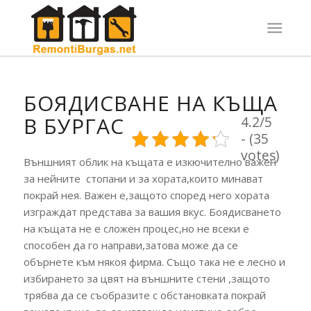
БОЯДИСВАНЕ НА КЪЩА
В БУРГАС
4.2/5
- (35
votes)
Външният облик на къщата е изкючително важен
за нейните стопани и за хората,които минават
покрай нея. Важен е,защото според него хората
изграждат представа за вашия вкус. Боядисването
на къщата не е сложен процес,но не всеки е
способен да го направи,затова може да се
обърнете към някоя фирма. Също така не е лесно и
избирането за цвят на външните стени ,защото
трябва да се съобразите с обстановката покрай