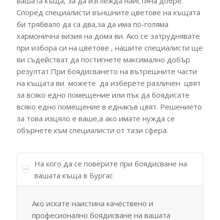
вашата къща, за да изглежда наистина добре.
Според специалисти външните цветове на къщата
би трябвало да са два,за да има по-голяма
хармонична визия на дома ви. Ако се затруднявате
при избора си на цветове , нашите специалисти ще
ви съдействат да постигнете максимално добър
резултат.При боядисването на вътрешните части
на къщата ви можете да изберете различен цвят
за всяко едно помещение или пък да боядисате
всяко едно помещение в еднакъв цвят. Решението
за това изцяло е ваше,а ако имате нужда се
обърнете към специалисти от тази сфера.
На кого да се поверите при боядисване на
вашата къща в Бургас
Ако искате наистина качествено и
професионално боядисване на вашата