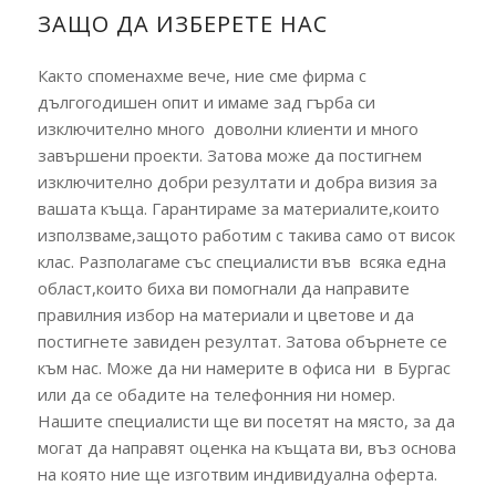
ЗАЩО ДА ИЗБЕРЕТЕ НАС
Както споменахме вече, ние сме фирма с
дългогодишен опит и имаме зад гърба си
изключително много доволни клиенти и много
завършени проекти. Затова може да постигнем
изключително добри резултати и добра визия за
вашата къща. Гарантираме за материалите,които
използваме,защото работим с такива само от висок
клас. Разполагаме със специалисти във всяка една
област,които биха ви помогнали да направите
правилния избор на материали и цветове и да
постигнете завиден резултат. Затова обърнете се
към нас. Може да ни намерите в офиса ни в Бургас
или да се обадите на телефонния ни номер.
Нашите специалисти ще ви посетят на място, за да
могат да направят оценка на къщата ви, въз основа
на която ние ще изготвим индивидуална оферта.